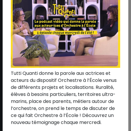
Nos mécènes
Nos partenaires
Communication
Adhérer à l'association
DISPOSITIF
Présentation
Tutti Quanti donne la parole aux actrices et
acteurs du dispositif Orchestre à l’École venus
Impact
de différents projets et localisations. Ruralité,
Témoignages
élèves à besoins particuliers, territoires ultra-
L'aventure en livre
marins, place des parents, métiers autour de
l’orchestre, on prend le temps de discuter de
L'aventure en chiffres
ce qui fait Orchestre à l’École ! Découvrez un
Liste des orchestres
nouveau témoignage chaque mercredi.