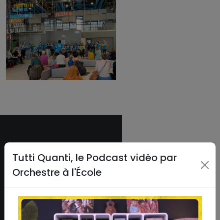
ASSOCIATION
Tutti Quanti, le Podcast vidéo par
Orchestre à l'École
Qui sommes-nous ?
L'équipe
Le conseil d'administration