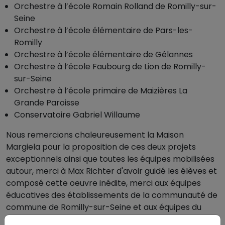
Orchestre à l’école Romain Rolland de Romilly-sur-
Seine
Orchestre à l’école élémentaire de Pars-les-
Romilly
Orchestre à l’école élémentaire de Gélannes
Orchestre à l’école Faubourg de Lion de Romilly-
sur-Seine
Orchestre à l’école primaire de Maizières La
Grande Paroisse
Conservatoire Gabriel Willaume
Nous remercions chaleureusement la Maison
Margiela pour la proposition de ces deux projets
exceptionnels ainsi que toutes les équipes mobilisées
autour, merci à Max Richter d'avoir guidé les élèves et
composé cette oeuvre inédite, merci aux équipes
éducatives des établissements de la communauté de
commune de Romilly-sur-Seine et aux équipes du
conservatoire de Romilly-sur-Seine et bravo à