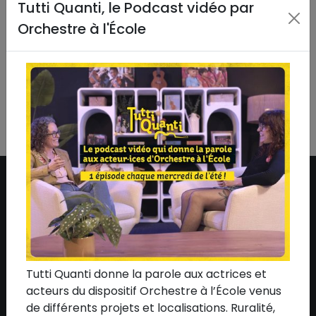
Tutti Quanti, le Podcast vidéo par
tous·tes les élèves.
Orchestre à l'École
Partager sur :
ASSOCIATION
Qui sommes-nous ?
L'équipe
Tutti Quanti donne la parole aux actrices et
acteurs du dispositif Orchestre à l’École venus
Le conseil d'administration
de différents projets et localisations. Ruralité,