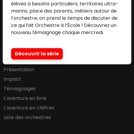
Nos mécènes
élèves à besoins particuliers, territoires ultra-
Nos partenaires
marins, place des parents, métiers autour de
l’orchestre, on prend le temps de discuter de
Communication
ce qui fait Orchestre à l’École ! Découvrez un
Adhérer à l'association
nouveau témoignage chaque mercredi.
Découvrir la série
DISPOSITIF
Présentation
Impact
Témoignages
L'aventure en livre
L'aventure en chiffres
Liste des orchestres