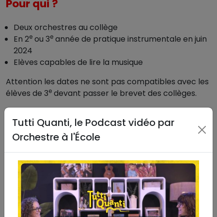
Pour qui ?
Deux orchestres au collège
e
e
En 2
ou 3
année de pratique instrumentale en juin
2024
Elèves capables de lire la musique
Attention les dates ne sont pas compatibles avec les
e
élèves de 3
devant passer le brevet des collèges.
Tutti Quanti, le Podcast vidéo par
Candidatures jusqu'au dimanche 21 mai 2023
Orchestre à l'École
Nous vous recommandons vivement de visionner (lien
ci-dessous)
la playlist du projet Dianoura!
qui
donne un réel aperçu de ce que représente un tel
projet (interview de musiciens référents, d'enfants, de