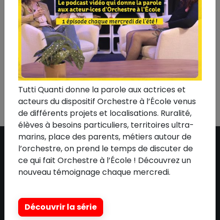
professeurs, des répétitions et du concert.
* Le programme peut être amené à évoluer
En savoir + & Postuler
Playlist Dianoura!
Tutti Quanti donne la parole aux actrices et
acteurs du dispositif Orchestre à l’École venus
de différents projets et localisations. Ruralité,
élèves à besoins particuliers, territoires ultra-
marins, place des parents, métiers autour de
l’orchestre, on prend le temps de discuter de
ce qui fait Orchestre à l’École ! Découvrez un
ASSOCIATION
nouveau témoignage chaque mercredi.
Qui sommes-nous ?
L'équipe
Découvrir la série