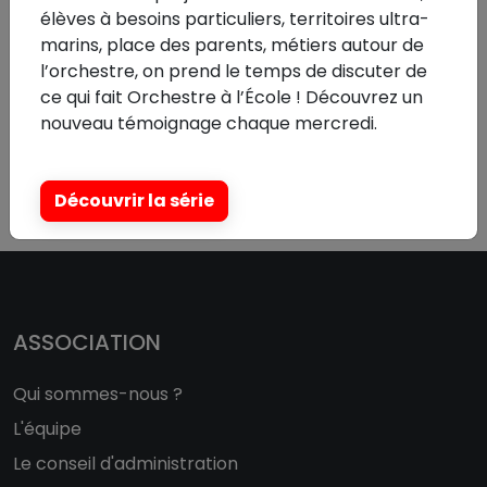
élèves à besoins particuliers, territoires ultra-
Vous rencontrez des difficultés pour compléter
marins, place des parents, métiers autour de
cet appel à candidatures ?
Nous sommes
l’orchestre, on prend le temps de discuter de
joignables :
ce qui fait Orchestre à l’École ! Découvrez un
Par téléphone au 01 44 49 02 58
nouveau témoignage chaque mercredi.
Par mail
evenementiel@orchestre-ecole.com
Découvrir la série
ASSOCIATION
Qui sommes-nous ?
L'équipe
Le conseil d'administration