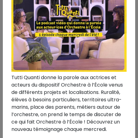
en octobre 2020
Invité par l’Orchestre National de Bretagne à jouer
aux côtés du violoniste Hugues Borsarello, le vendredi
23 octobre 2020 à Rennes, Gautier Capuçon a alors
proposé aux jeunes de l’orchestre à l’école d’Evron de
les rejoindre sur la scène du Couvent des Jacobins
pour 2 concerts.
re
●
Un été en France - 1
édition juillet 2020
Tutti Quanti donne la parole aux actrices et
acteurs du dispositif Orchestre à l’École venus
Pour son premier Tour de France des villages et
de différents projets et localisations. Ruralité,
petites villes, Gautier a rencontré et joué avec les
élèves à besoins particuliers, territoires ultra-
musiciens des orchestres à l'école de :
marins, place des parents, métiers autour de
- Bourbon-L'Archambault à Chouvigny,
l’orchestre, on prend le temps de discuter de
- Beausoleil et de Cannes à Nice,
ce qui fait Orchestre à l’École ! Découvrez un
- Arles et de Brignoles à Brignoles.
nouveau témoignage chaque mercredi.