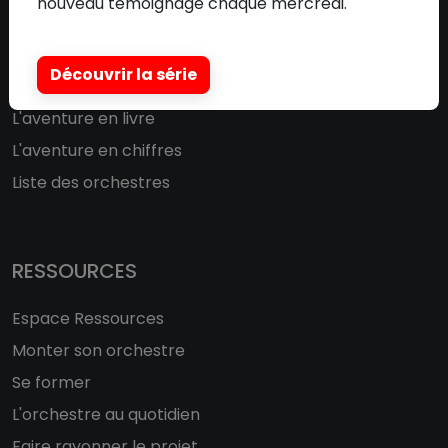
nouveau témoignage chaque mercredi.
Présentation
Impact
Découvrir la série
Témoignages
L'aventure en livre
L'aventure en chiffres
Liste des orchestres
RESSOURCES
Espace Ressources
Monter son orchestre
Se former
L'orchestre au quotidien
Faire rayonner le projet