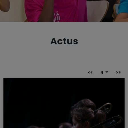
Actus
<<
4
>>