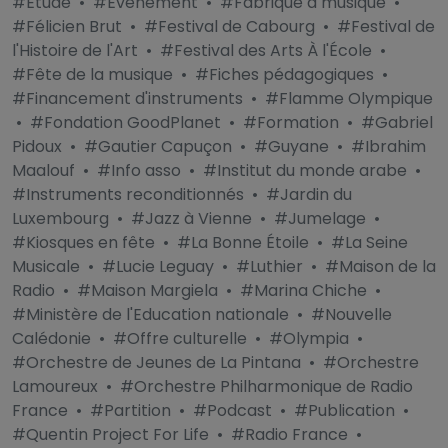
#Étude
•
#Évènement
•
#Fabrique à musique
•
#Félicien Brut
•
#Festival de Cabourg
•
#Festival de
l'Histoire de l'Art
•
#Festival des Arts À l'École
•
#Fête de la musique
•
#Fiches pédagogiques
•
#Financement d'instruments
•
#Flamme Olympique
•
#Fondation GoodPlanet
•
#Formation
•
#Gabriel
Pidoux
•
#Gautier Capuçon
•
#Guyane
•
#Ibrahim
Maalouf
•
#Info asso
•
#Institut du monde arabe
•
#Instruments reconditionnés
•
#Jardin du
Luxembourg
•
#Jazz à Vienne
•
#Jumelage
•
#Kiosques en fête
•
#La Bonne Étoile
•
#La Seine
Musicale
•
#Lucie Leguay
•
#Luthier
•
#Maison de la
Radio
•
#Maison Margiela
•
#Marina Chiche
•
#Ministère de l'Education nationale
•
#Nouvelle
Calédonie
•
#Offre culturelle
•
#Olympia
•
#Orchestre de Jeunes de La Pintana
•
#Orchestre
Lamoureux
•
#Orchestre Philharmonique de Radio
France
•
#Partition
•
#Podcast
•
#Publication
•
#Quentin Project For Life
•
#Radio France
•