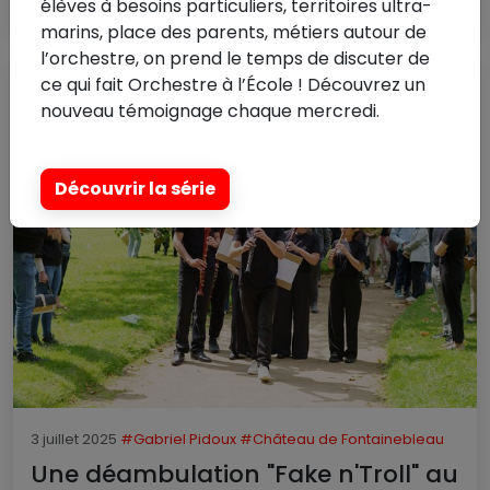
Lire la suite
élèves à besoins particuliers, territoires ultra-
marins, place des parents, métiers autour de
l’orchestre, on prend le temps de discuter de
ce qui fait Orchestre à l’École ! Découvrez un
nouveau témoignage chaque mercredi.
Découvrir la série
3 juillet 2025
#Gabriel Pidoux
#Château de Fontainebleau
Une déambulation "Fake n'Troll" au