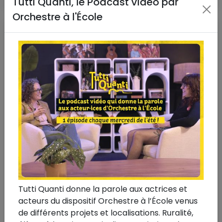
Tutti Quanti, le Podcast vidéo par
Orchestre à l'École
Tutti Quanti donne la parole aux actrices et
7 juillet 2025
#Calogero
acteurs du dispositif Orchestre à l’École venus
Calogero × Orchestre à l'École
de différents projets et localisations. Ruralité,