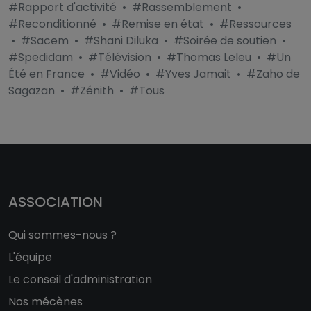
#Rapport d'activité
•
#Rassemblement
•
#Reconditionné
•
#Remise en état
•
#Ressources
•
#Sacem
•
#Shani Diluka
•
#Soirée de soutien
•
#Spedidam
•
#Télévision
•
#Thomas Leleu
•
#Un
Été en France
•
#Vidéo
•
#Yves Jamait
•
#Zaho de
Sagazan
•
#Zénith
•
#Tous
ASSOCIATION
Qui sommes-nous ?
L'équipe
Le conseil d'administration
Nos mécènes