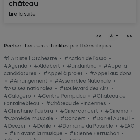
château
Lire la suite
<<
4
>>
Rechercher des actualités par thématiques :
#1 Artiste 1 Orchestre
•
#Action de l'asso
•
#Agenda
•
#Aldebert
•
#andantino
•
#Appel à
candidatures
•
#Appel à projet
•
#Appel aux dons
•
#Arrangement
•
#Assemblée Nationale
•
#Assises nationales
•
#Boulevard des Airs
•
#Calogero
•
#Centre Pompidou
•
#Château de
Fontainebleau
•
#Château de Vincennes
•
#Christiane Taubira
•
#Ciné-concert
•
#Cinéma
•
#Comédie musicale
•
#Concert
•
#Daniel Auteuil
•
#Deezer
•
#Défilé
•
#Domaine du Possible
•
#EAC
•
#En avant la musique
•
#Etienne Perruchon
•