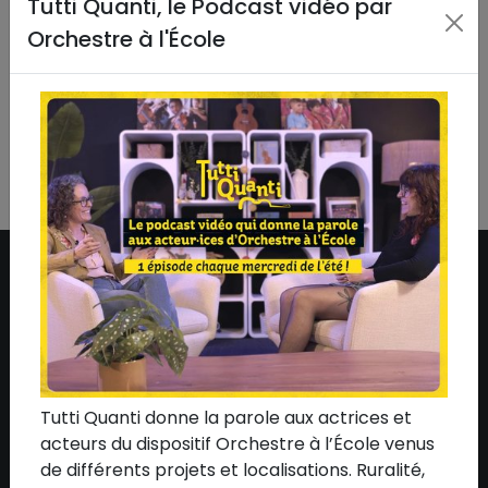
Tutti Quanti, le Podcast vidéo par
#Rapport d'activité
•
#Rassemblement
•
Orchestre à l'École
#Reconditionné
•
#Remise en état
•
#Ressources
•
#Sacem
•
#Shani Diluka
•
#Soirée de soutien
•
#Spedidam
•
#Télévision
•
#Thomas Leleu
•
#Un
Été en France
•
#Vidéo
•
#Yves Jamait
•
#Zaho de
Sagazan
•
#Zénith
•
#Tous
ASSOCIATION
Qui sommes-nous ?
L'équipe
Tutti Quanti donne la parole aux actrices et
Le conseil d'administration
acteurs du dispositif Orchestre à l’École venus
de différents projets et localisations. Ruralité,
Nos mécènes