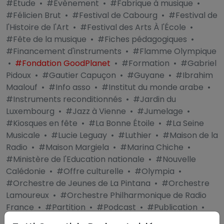
#Étude
•
#Évènement
•
#Fabrique à musique
•
#Félicien Brut
•
#Festival de Cabourg
•
#Festival de
l'Histoire de l'Art
•
#Festival des Arts À l'École
•
#Fête de la musique
•
#Fiches pédagogiques
•
#Financement d'instruments
•
#Flamme Olympique
•
#Fondation GoodPlanet
•
#Formation
•
#Gabriel
Pidoux
•
#Gautier Capuçon
•
#Guyane
•
#Ibrahim
Maalouf
•
#Info asso
•
#Institut du monde arabe
•
#Instruments reconditionnés
•
#Jardin du
Luxembourg
•
#Jazz à Vienne
•
#Jumelage
•
#Kiosques en fête
•
#La Bonne Étoile
•
#La Seine
Musicale
•
#Lucie Leguay
•
#Luthier
•
#Maison de la
Radio
•
#Maison Margiela
•
#Marina Chiche
•
#Ministère de l'Education nationale
•
#Nouvelle
Calédonie
•
#Offre culturelle
•
#Olympia
•
#Orchestre de Jeunes de La Pintana
•
#Orchestre
Lamoureux
•
#Orchestre Philharmonique de Radio
France
•
#Partition
•
#Podcast
•
#Publication
•
#Quentin Project For Life
•
#Radio France
•