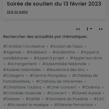
Soirée de soutien du 13 février 2023
Lire la suite
<<
1
>>
Rechercher des actualités par thématiques :
#1 Artiste 1 Orchestre
•
#Action de l'asso
•
#Agenda
•
#Aldebert
•
#andantino
•
#Appel à
candidatures
•
#Appel à projet
•
#Appel aux dons
•
#Arrangement
•
#Assemblée Nationale
•
#Assises nationales
•
#Boulevard des Airs
•
#Calogero
•
#Centre Pompidou
•
#Château de
Fontainebleau
•
#Château de Vincennes
•
#Christiane Taubira
•
#Ciné-concert
•
#Cinéma
•
#Comédie musicale
•
#Concert
•
#Daniel Auteuil
•
#Deezer
•
#Défilé
•
#Domaine du Possible
•
#EAC
•
#En avant la musique
•
#Etienne Perruchon
•