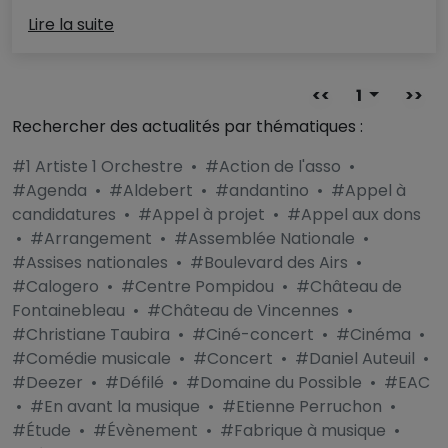
Lire la suite
<<
1
>>
Rechercher des actualités par thématiques :
#1 Artiste 1 Orchestre
•
#Action de l'asso
•
#Agenda
•
#Aldebert
•
#andantino
•
#Appel à
candidatures
•
#Appel à projet
•
#Appel aux dons
•
#Arrangement
•
#Assemblée Nationale
•
#Assises nationales
•
#Boulevard des Airs
•
#Calogero
•
#Centre Pompidou
•
#Château de
Fontainebleau
•
#Château de Vincennes
•
#Christiane Taubira
•
#Ciné-concert
•
#Cinéma
•
#Comédie musicale
•
#Concert
•
#Daniel Auteuil
•
#Deezer
•
#Défilé
•
#Domaine du Possible
•
#EAC
•
#En avant la musique
•
#Etienne Perruchon
•
#Étude
•
#Évènement
•
#Fabrique à musique
•