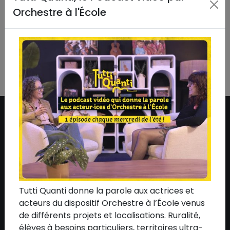
#Reconditionné
•
#Remise en état
•
#Ressources
Orchestre à l'École
•
#Sacem
•
#Shani Diluka
•
#Soirée de soutien
•
#Spedidam
•
#Télévision
•
#Thomas Leleu
•
#Un
Été en France
•
#Vidéo
•
#Yves Jamait
•
#Zaho de
Sagazan
•
#Zénith
•
#Tous
ASSOCIATION
Qui sommes-nous ?
L'équipe
Tutti Quanti donne la parole aux actrices et
Le conseil d'administration
acteurs du dispositif Orchestre à l’École venus
Nos mécènes
de différents projets et localisations. Ruralité,
élèves à besoins particuliers, territoires ultra-
Nos partenaires