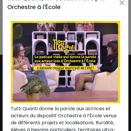
#Reconditionné
•
#Remise en état
•
#Ressources
Orchestre à l'École
•
#Sacem
•
#Shani Diluka
•
#Soirée de soutien
•
#Spedidam
•
#Télévision
•
#Thomas Leleu
•
#Un
Été en France
•
#Vidéo
•
#Yves Jamait
•
#Zaho de
Sagazan
•
#Zénith
•
#Tous
ASSOCIATION
Qui sommes-nous ?
L'équipe
Tutti Quanti donne la parole aux actrices et
Le conseil d'administration
acteurs du dispositif Orchestre à l’École venus
Nos mécènes
de différents projets et localisations. Ruralité,
élèves à besoins particuliers, territoires ultra-
Nos partenaires