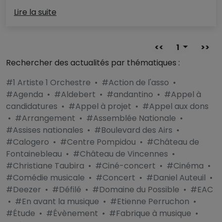
Lire la suite
<<
1
>>
Rechercher des actualités par thématiques :
#1 Artiste 1 Orchestre
•
#Action de l'asso
•
#Agenda
•
#Aldebert
•
#andantino
•
#Appel à
candidatures
•
#Appel à projet
•
#Appel aux dons
•
#Arrangement
•
#Assemblée Nationale
•
#Assises nationales
•
#Boulevard des Airs
•
#Calogero
•
#Centre Pompidou
•
#Château de
Fontainebleau
•
#Château de Vincennes
•
#Christiane Taubira
•
#Ciné-concert
•
#Cinéma
•
#Comédie musicale
•
#Concert
•
#Daniel Auteuil
•
#Deezer
•
#Défilé
•
#Domaine du Possible
•
#EAC
•
#En avant la musique
•
#Etienne Perruchon
•
#Étude
•
#Évènement
•
#Fabrique à musique
•