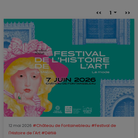
<<
1
>>
12 mai 2026
#Château de Fontainebleau
#Festival de
l'Histoire de l'Art
#Défilé