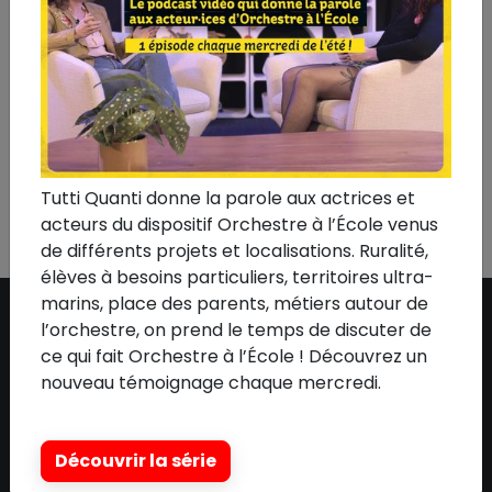
France
•
#Partition
•
#Podcast
•
#Publication
•
#Quentin Project For Life
•
#Radio France
•
#Rapport d'activité
•
#Rassemblement
•
#Reconditionné
•
#Remise en état
•
#Ressources
•
#Sacem
•
#Shani Diluka
•
#Soirée de soutien
•
#Spedidam
•
#Télévision
•
#Thomas Leleu
•
#Un
Été en France
•
#Vidéo
•
#Yves Jamait
•
#Zaho de
Sagazan
•
#Zénith
•
#Tous
Tutti Quanti donne la parole aux actrices et
acteurs du dispositif Orchestre à l’École venus
de différents projets et localisations. Ruralité,
élèves à besoins particuliers, territoires ultra-
marins, place des parents, métiers autour de
l’orchestre, on prend le temps de discuter de
ce qui fait Orchestre à l’École ! Découvrez un
ASSOCIATION
nouveau témoignage chaque mercredi.
Qui sommes-nous ?
L'équipe
Découvrir la série