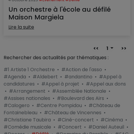
Un orchestre à l'école au défilé
Maison Margiela
Lire la suite
<<
1
>>
Rechercher des actualités par thématiques :
#1 Artiste 1 Orchestre
•
#Action de l'asso
•
#Agenda
•
#Aldebert
•
#andantino
•
#Appel à
candidatures
•
#Appel à projet
•
#Appel aux dons
•
#Arrangement
•
#Assemblée Nationale
•
#Assises nationales
•
#Boulevard des Airs
•
#Calogero
•
#Centre Pompidou
•
#Château de
Fontainebleau
•
#Château de Vincennes
•
#Christiane Taubira
•
#Ciné-concert
•
#Cinéma
•
#Comédie musicale
•
#Concert
•
#Daniel Auteuil
•