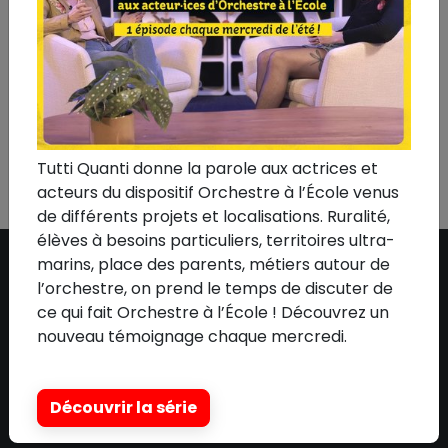
#Quentin Project For Life
•
#Radio France
•
#Rapport d'activité
•
#Rassemblement
•
#Reconditionné
•
#Remise en état
•
#Ressources
•
#Sacem
•
#Shani Diluka
•
#Soirée de soutien
•
#Spedidam
•
#Télévision
•
#Thomas Leleu
•
#Un
Été en France
•
#Vidéo
•
#Yves Jamait
•
#Zaho de
Sagazan
•
#Zénith
•
#Tous
Tutti Quanti donne la parole aux actrices et
acteurs du dispositif Orchestre à l’École venus
de différents projets et localisations. Ruralité,
élèves à besoins particuliers, territoires ultra-
marins, place des parents, métiers autour de
l’orchestre, on prend le temps de discuter de
ASSOCIATION
ce qui fait Orchestre à l’École ! Découvrez un
nouveau témoignage chaque mercredi.
Qui sommes-nous ?
L'équipe
Découvrir la série
Le conseil d'administration