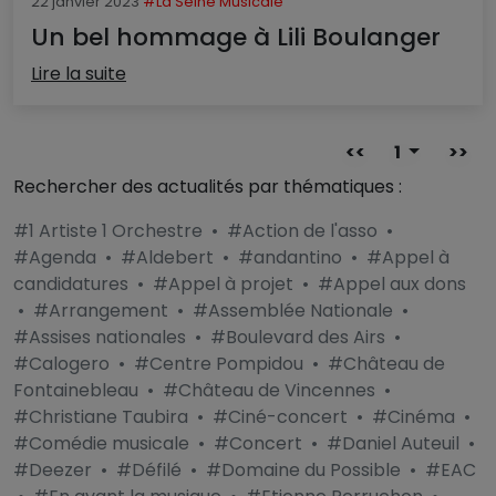
22 janvier 2023
#La Seine Musicale
Un bel hommage à Lili Boulanger
Lire la suite
<<
1
>>
Rechercher des actualités par thématiques :
#1 Artiste 1 Orchestre
•
#Action de l'asso
•
#Agenda
•
#Aldebert
•
#andantino
•
#Appel à
candidatures
•
#Appel à projet
•
#Appel aux dons
•
#Arrangement
•
#Assemblée Nationale
•
#Assises nationales
•
#Boulevard des Airs
•
#Calogero
•
#Centre Pompidou
•
#Château de
Fontainebleau
•
#Château de Vincennes
•
#Christiane Taubira
•
#Ciné-concert
•
#Cinéma
•
#Comédie musicale
•
#Concert
•
#Daniel Auteuil
•
#Deezer
•
#Défilé
•
#Domaine du Possible
•
#EAC