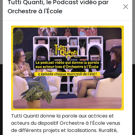
Tutti Quanti, le Podcast vidéo par
#Rapport d'activité
•
#Rassemblement
•
Orchestre à l'École
#Reconditionné
•
#Remise en état
•
#Ressources
•
#Sacem
•
#Shani Diluka
•
#Soirée de soutien
•
#Spedidam
•
#Télévision
•
#Thomas Leleu
•
#Un
Été en France
•
#Vidéo
•
#Yves Jamait
•
#Zaho de
Sagazan
•
#Zénith
•
#Tous
ASSOCIATION
Qui sommes-nous ?
L'équipe
Tutti Quanti donne la parole aux actrices et
acteurs du dispositif Orchestre à l’École venus
Le conseil d'administration
de différents projets et localisations. Ruralité,
Nos mécènes