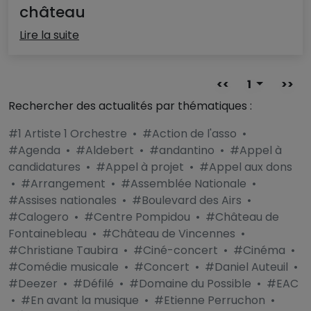
château
Lire la suite
<<
1
>>
Rechercher des actualités par thématiques :
#1 Artiste 1 Orchestre
•
#Action de l'asso
•
#Agenda
•
#Aldebert
•
#andantino
•
#Appel à
candidatures
•
#Appel à projet
•
#Appel aux dons
•
#Arrangement
•
#Assemblée Nationale
•
#Assises nationales
•
#Boulevard des Airs
•
#Calogero
•
#Centre Pompidou
•
#Château de
Fontainebleau
•
#Château de Vincennes
•
#Christiane Taubira
•
#Ciné-concert
•
#Cinéma
•
#Comédie musicale
•
#Concert
•
#Daniel Auteuil
•
#Deezer
•
#Défilé
•
#Domaine du Possible
•
#EAC
•
#En avant la musique
•
#Etienne Perruchon
•