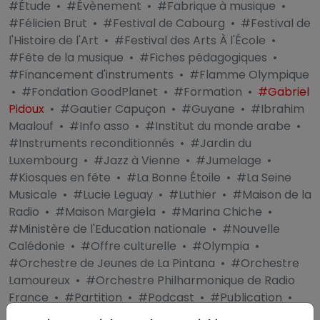
#Étude
•
#Évènement
•
#Fabrique à musique
•
#Félicien Brut
•
#Festival de Cabourg
•
#Festival de
l'Histoire de l'Art
•
#Festival des Arts À l'École
•
#Fête de la musique
•
#Fiches pédagogiques
•
#Financement d'instruments
•
#Flamme Olympique
•
#Fondation GoodPlanet
•
#Formation
•
#Gabriel
Pidoux
•
#Gautier Capuçon
•
#Guyane
•
#Ibrahim
Maalouf
•
#Info asso
•
#Institut du monde arabe
•
#Instruments reconditionnés
•
#Jardin du
Luxembourg
•
#Jazz à Vienne
•
#Jumelage
•
#Kiosques en fête
•
#La Bonne Étoile
•
#La Seine
Musicale
•
#Lucie Leguay
•
#Luthier
•
#Maison de la
Radio
•
#Maison Margiela
•
#Marina Chiche
•
#Ministère de l'Education nationale
•
#Nouvelle
Calédonie
•
#Offre culturelle
•
#Olympia
•
#Orchestre de Jeunes de La Pintana
•
#Orchestre
Lamoureux
•
#Orchestre Philharmonique de Radio
France
•
#Partition
•
#Podcast
•
#Publication
•
#Quentin Project For Life
•
#Radio France
•