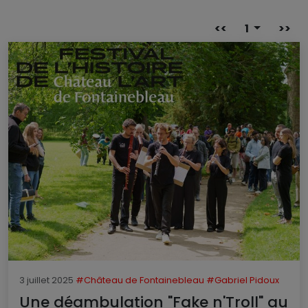
<<
1
>>
3 juillet 2025
#Château de Fontainebleau
#Gabriel Pidoux
Une déambulation "Fake n'Troll" au