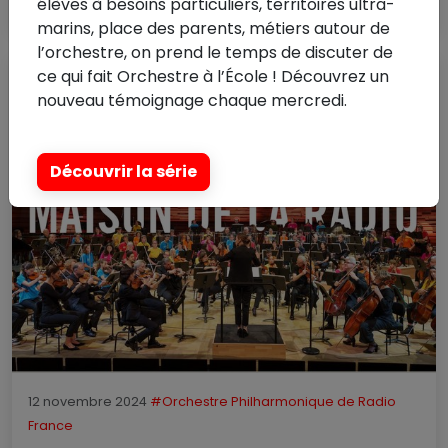
Lire la suite
élèves à besoins particuliers, territoires ultra-
marins, place des parents, métiers autour de
l’orchestre, on prend le temps de discuter de
ce qui fait Orchestre à l’École ! Découvrez un
nouveau témoignage chaque mercredi.
Découvrir la série
12 novembre 2024
#Orchestre Philharmonique de Radio
France