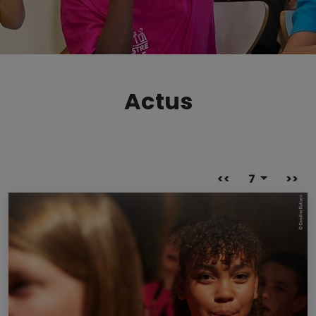
Actus
<<
7
>>