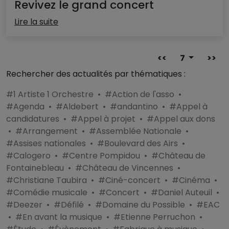
Revivez le grand concert
Lire la suite
<<
7
>>
Rechercher des actualités par thématiques :
#1 Artiste 1 Orchestre
•
#Action de l'asso
•
#Agenda
•
#Aldebert
•
#andantino
•
#Appel à
candidatures
•
#Appel à projet
•
#Appel aux dons
•
#Arrangement
•
#Assemblée Nationale
•
#Assises nationales
•
#Boulevard des Airs
•
#Calogero
•
#Centre Pompidou
•
#Château de
Fontainebleau
•
#Château de Vincennes
•
#Christiane Taubira
•
#Ciné-concert
•
#Cinéma
•
#Comédie musicale
•
#Concert
•
#Daniel Auteuil
•
#Deezer
•
#Défilé
•
#Domaine du Possible
•
#EAC
•
#En avant la musique
•
#Etienne Perruchon
•