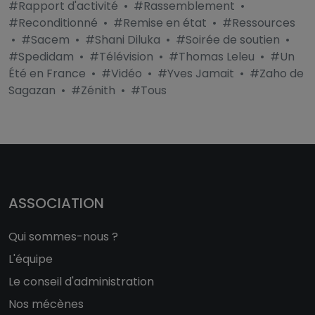
#Rapport d'activité
•
#Rassemblement
•
#Reconditionné
•
#Remise en état
•
#Ressources
•
#Sacem
•
#Shani Diluka
•
#Soirée de soutien
•
#Spedidam
•
#Télévision
•
#Thomas Leleu
•
#Un
Été en France
•
#Vidéo
•
#Yves Jamait
•
#Zaho de
Sagazan
•
#Zénith
•
#Tous
ASSOCIATION
Qui sommes-nous ?
L'équipe
Le conseil d'administration
Nos mécènes