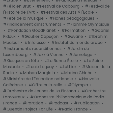
#Étude
•
#Évènement
•
#Fabrique à musique
•
#Félicien Brut
•
#Festival de Cabourg
•
#Festival de
l'Histoire de l'Art
•
#Festival des Arts À l'École
•
#Fête de la musique
•
#Fiches pédagogiques
•
#Financement d'instruments
•
#Flamme Olympique
•
#Fondation GoodPlanet
•
#Formation
•
#Gabriel
Pidoux
•
#Gautier Capuçon
•
#Guyane
•
#Ibrahim
Maalouf
•
#Info asso
•
#Institut du monde arabe
•
#Instruments reconditionnés
•
#Jardin du
Luxembourg
•
#Jazz à Vienne
•
#Jumelage
•
#Kiosques en fête
•
#La Bonne Étoile
•
#La Seine
Musicale
•
#Lucie Leguay
•
#Luthier
•
#Maison de la
Radio
•
#Maison Margiela
•
#Marina Chiche
•
#Ministère de l'Education nationale
•
#Nouvelle
Calédonie
•
#Offre culturelle
•
#Olympia
•
#Orchestre de Jeunes de La Pintana
•
#Orchestre
Lamoureux
•
#Orchestre Philharmonique de Radio
France
•
#Partition
•
#Podcast
•
#Publication
•
#Quentin Project For Life
•
#Radio France
•