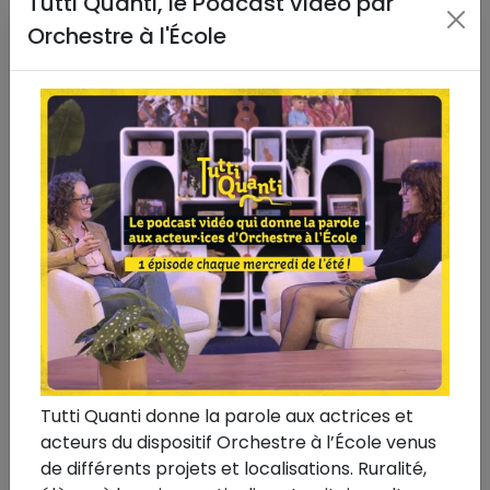
Tutti Quanti, le Podcast vidéo par
Orchestre à l'École
26 novembre 2024
#Comédie musicale
#Festival des Arts
Tutti Quanti donne la parole aux actrices et
À l'École
acteurs du dispositif Orchestre à l’École venus
Une toile de maître
de différents projets et localisations. Ruralité,