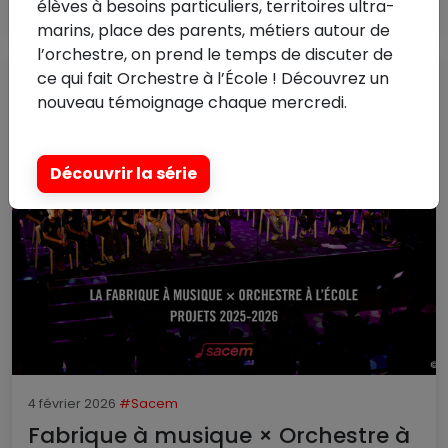
Lire la suite
élèves à besoins particuliers, territoires ultra-
marins, place des parents, métiers autour de
l’orchestre, on prend le temps de discuter de
ce qui fait Orchestre à l’École ! Découvrez un
nouveau témoignage chaque mercredi.
Découvrir la série
4 février 2026
#Sacem
Fabrique à musique × Orchestre à