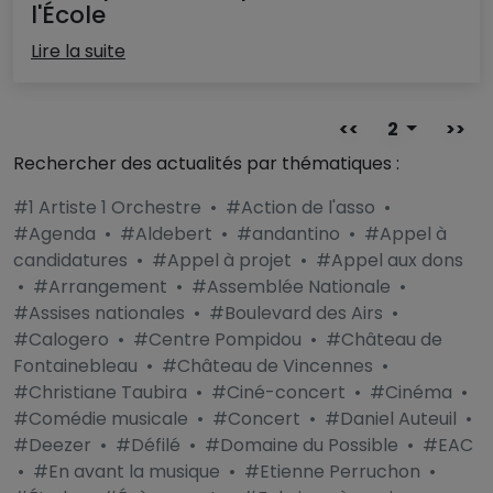
l'École
Lire la suite
<<
2
>>
Rechercher des actualités par thématiques :
#1 Artiste 1 Orchestre
•
#Action de l'asso
•
#Agenda
•
#Aldebert
•
#andantino
•
#Appel à
candidatures
•
#Appel à projet
•
#Appel aux dons
•
#Arrangement
•
#Assemblée Nationale
•
#Assises nationales
•
#Boulevard des Airs
•
#Calogero
•
#Centre Pompidou
•
#Château de
Fontainebleau
•
#Château de Vincennes
•
#Christiane Taubira
•
#Ciné-concert
•
#Cinéma
•
#Comédie musicale
•
#Concert
•
#Daniel Auteuil
•
#Deezer
•
#Défilé
•
#Domaine du Possible
•
#EAC
•
#En avant la musique
•
#Etienne Perruchon
•