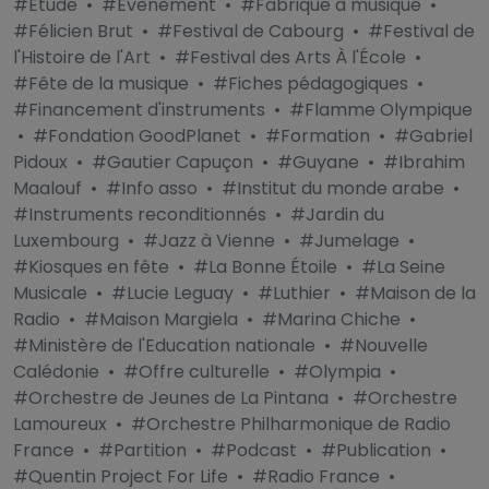
#Étude
•
#Évènement
•
#Fabrique à musique
•
#Félicien Brut
•
#Festival de Cabourg
•
#Festival de
l'Histoire de l'Art
•
#Festival des Arts À l'École
•
#Fête de la musique
•
#Fiches pédagogiques
•
#Financement d'instruments
•
#Flamme Olympique
•
#Fondation GoodPlanet
•
#Formation
•
#Gabriel
Pidoux
•
#Gautier Capuçon
•
#Guyane
•
#Ibrahim
Maalouf
•
#Info asso
•
#Institut du monde arabe
•
#Instruments reconditionnés
•
#Jardin du
Luxembourg
•
#Jazz à Vienne
•
#Jumelage
•
#Kiosques en fête
•
#La Bonne Étoile
•
#La Seine
Musicale
•
#Lucie Leguay
•
#Luthier
•
#Maison de la
Radio
•
#Maison Margiela
•
#Marina Chiche
•
#Ministère de l'Education nationale
•
#Nouvelle
Calédonie
•
#Offre culturelle
•
#Olympia
•
#Orchestre de Jeunes de La Pintana
•
#Orchestre
Lamoureux
•
#Orchestre Philharmonique de Radio
France
•
#Partition
•
#Podcast
•
#Publication
•
#Quentin Project For Life
•
#Radio France
•