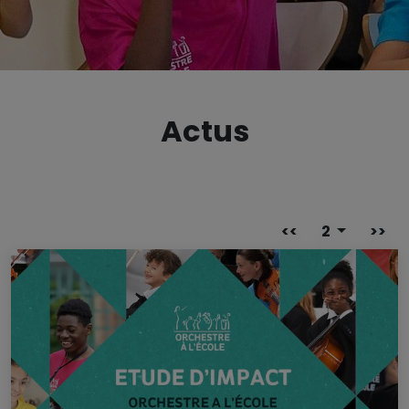
Actus
<<
2
>>