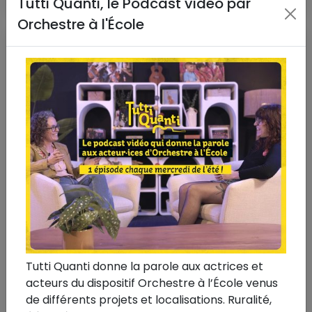
Tutti Quanti, le Podcast vidéo par
Orchestre à l'École
Tutti Quanti donne la parole aux actrices et
5 février 2026
#Spedidam
#1 Artiste 1 Orchestre
acteurs du dispositif Orchestre à l’École venus
1 Artiste 1 Orchestre
de différents projets et localisations. Ruralité,