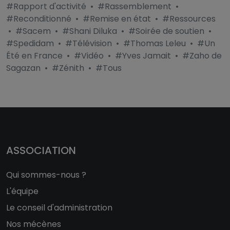
#Rapport d'activité
•
#Rassemblement
•
#Reconditionné
•
#Remise en état
•
#Ressources
•
#Sacem
•
#Shani Diluka
•
#Soirée de soutien
•
#Spedidam
•
#Télévision
•
#Thomas Leleu
•
#Un
Été en France
•
#Vidéo
•
#Yves Jamait
•
#Zaho de
Sagazan
•
#Zénith
•
#Tous
ASSOCIATION
Qui sommes-nous ?
L'équipe
Le conseil d'administration
Nos mécènes