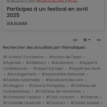
19 décembre 2023
#Festival des Arts À l'École
Participez à un festival en avril
2025
Lire la suite
<<
11
>>
Rechercher des actualités par thématiques :
#1 Artiste 1 Orchestre
•
#Action de l'asso
•
#Agenda
•
#Aldebert
•
#andantino
•
#Appel à
candidatures
•
#Appel à projet
•
#Appel aux dons
•
#Arrangement
•
#Assemblée Nationale
•
#Assises nationales
•
#Boulevard des Airs
•
#Calogero
•
#Centre Pompidou
•
#Château de
Fontainebleau
•
#Château de Vincennes
•
#Christiane Taubira
•
#Ciné-concert
•
#Cinéma
•
#Comédie musicale
•
#Concert
•
#Daniel Auteuil
•