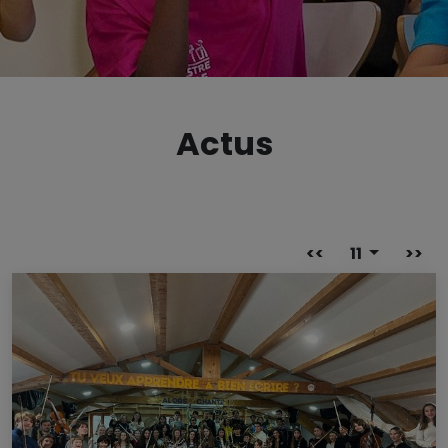
Actus
<<
11
>>