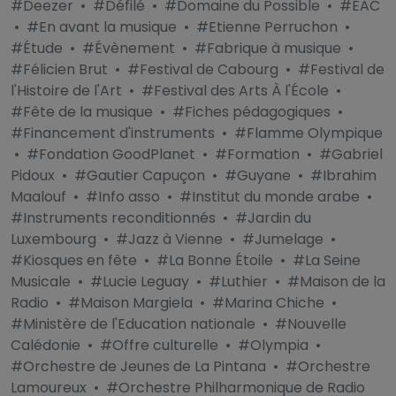
#Deezer
•
#Défilé
•
#Domaine du Possible
•
#EAC
•
#En avant la musique
•
#Etienne Perruchon
•
#Étude
•
#Évènement
•
#Fabrique à musique
•
#Félicien Brut
•
#Festival de Cabourg
•
#Festival de
l'Histoire de l'Art
•
#Festival des Arts À l'École
•
#Fête de la musique
•
#Fiches pédagogiques
•
#Financement d'instruments
•
#Flamme Olympique
•
#Fondation GoodPlanet
•
#Formation
•
#Gabriel
Pidoux
•
#Gautier Capuçon
•
#Guyane
•
#Ibrahim
Maalouf
•
#Info asso
•
#Institut du monde arabe
•
#Instruments reconditionnés
•
#Jardin du
Luxembourg
•
#Jazz à Vienne
•
#Jumelage
•
#Kiosques en fête
•
#La Bonne Étoile
•
#La Seine
Musicale
•
#Lucie Leguay
•
#Luthier
•
#Maison de la
Radio
•
#Maison Margiela
•
#Marina Chiche
•
#Ministère de l'Education nationale
•
#Nouvelle
Calédonie
•
#Offre culturelle
•
#Olympia
•
#Orchestre de Jeunes de La Pintana
•
#Orchestre
Lamoureux
•
#Orchestre Philharmonique de Radio