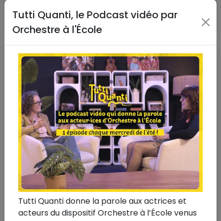
Intervenants
Tutti Quanti, le Podcast vidéo par
Lire la suite
Orchestre à l'École
Tutti Quanti donne la parole aux actrices et
acteurs du dispositif Orchestre à l’École venus
20 décembre 2023
#Vidéo