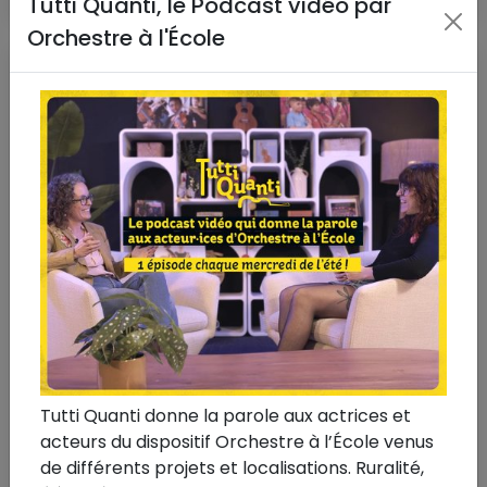
Tutti Quanti, le Podcast vidéo par
Orchestre à l'École
Tutti Quanti donne la parole aux actrices et
5 février 2026
#Spedidam
#1 Artiste 1 Orchestre
acteurs du dispositif Orchestre à l’École venus
1 Artiste 1 Orchestre
de différents projets et localisations. Ruralité,