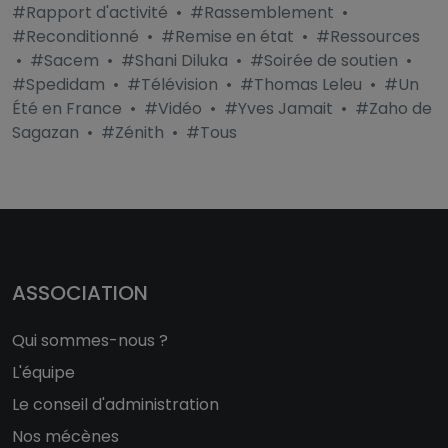
#Rapport d'activité
•
#Rassemblement
•
#Reconditionné
•
#Remise en état
•
#Ressources
•
#Sacem
•
#Shani Diluka
•
#Soirée de soutien
•
#Spedidam
•
#Télévision
•
#Thomas Leleu
•
#Un
Été en France
•
#Vidéo
•
#Yves Jamait
•
#Zaho de
Sagazan
•
#Zénith
•
#Tous
ASSOCIATION
Qui sommes-nous ?
L'équipe
Le conseil d'administration
Nos mécènes