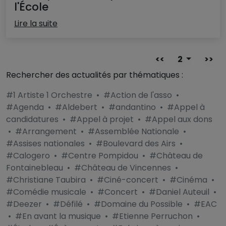
l'École
Lire la suite
<<
2
>>
Rechercher des actualités par thématiques :
#1 Artiste 1 Orchestre
•
#Action de l'asso
•
#Agenda
•
#Aldebert
•
#andantino
•
#Appel à
candidatures
•
#Appel à projet
•
#Appel aux dons
•
#Arrangement
•
#Assemblée Nationale
•
#Assises nationales
•
#Boulevard des Airs
•
#Calogero
•
#Centre Pompidou
•
#Château de
Fontainebleau
•
#Château de Vincennes
•
#Christiane Taubira
•
#Ciné-concert
•
#Cinéma
•
#Comédie musicale
•
#Concert
•
#Daniel Auteuil
•
#Deezer
•
#Défilé
•
#Domaine du Possible
•
#EAC
•
#En avant la musique
•
#Etienne Perruchon
•