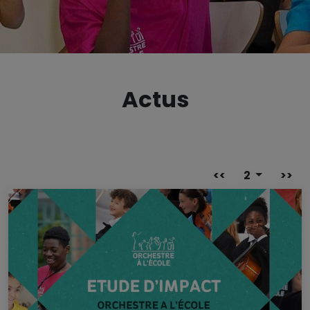
Actus
<<
2
>>