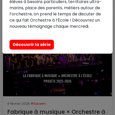
Lire la suite
élèves à besoins particuliers, territoires ultra-
marins, place des parents, métiers autour de
l’orchestre, on prend le temps de discuter de
ce qui fait Orchestre à l’École ! Découvrez un
nouveau témoignage chaque mercredi.
Découvrir la série
4 février 2026
#Sacem
Fabrique à musique × Orchestre à