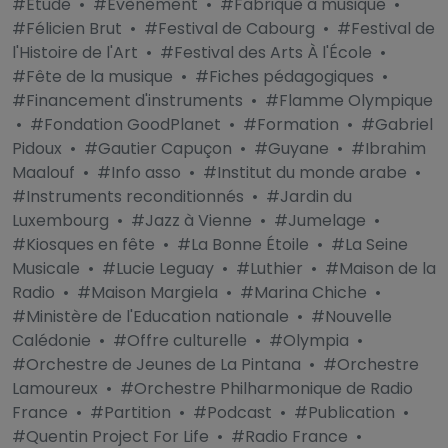
#Étude
•
#Évènement
•
#Fabrique à musique
•
#Félicien Brut
•
#Festival de Cabourg
•
#Festival de
l'Histoire de l'Art
•
#Festival des Arts À l'École
•
#Fête de la musique
•
#Fiches pédagogiques
•
#Financement d'instruments
•
#Flamme Olympique
•
#Fondation GoodPlanet
•
#Formation
•
#Gabriel
Pidoux
•
#Gautier Capuçon
•
#Guyane
•
#Ibrahim
Maalouf
•
#Info asso
•
#Institut du monde arabe
•
#Instruments reconditionnés
•
#Jardin du
Luxembourg
•
#Jazz à Vienne
•
#Jumelage
•
#Kiosques en fête
•
#La Bonne Étoile
•
#La Seine
Musicale
•
#Lucie Leguay
•
#Luthier
•
#Maison de la
Radio
•
#Maison Margiela
•
#Marina Chiche
•
#Ministère de l'Education nationale
•
#Nouvelle
Calédonie
•
#Offre culturelle
•
#Olympia
•
#Orchestre de Jeunes de La Pintana
•
#Orchestre
Lamoureux
•
#Orchestre Philharmonique de Radio
France
•
#Partition
•
#Podcast
•
#Publication
•
#Quentin Project For Life
•
#Radio France
•