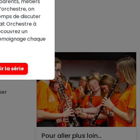
parents, métiers
l’orchestre, on
emps de discuter
fait Orchestre à
Découvrez un
émoignage chaque
r la série
 il est
ser
Pour aller plus loin...