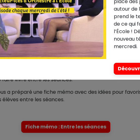
place des 
mmaire ↑
autour de 
prend le t
de ce qui 
l’École ! 
nouveau t
mercredi.
les séances
Découvri
et ait le plus de résonance possible dans la vie des élèves,
 faire vivre entre les séances.
vous a préparé une fiche mémo avec des idées pour favori
 élèves entre les séances.
Fiche mémo : Entre les séances