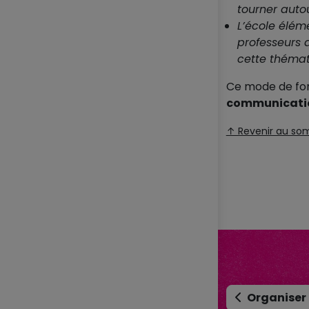
tourner autou
L’école élém
professeurs 
cette thémat
Ce mode de fon
communicatio
↑ Revenir au so
Organiser 