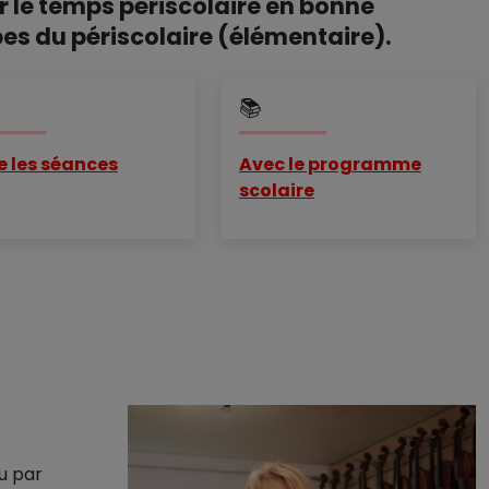
 le temps périscolaire en bonne
ipes du périscolaire (élémentaire).
📚
e les séances
Avec le programme
scolaire
u par