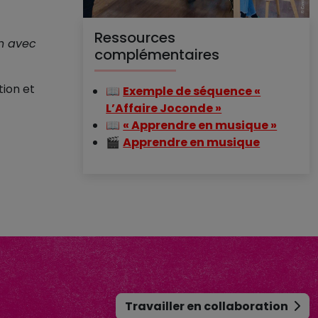
Ressources
en avec
complémentaires
ion et
📖
Exemple de séquence «
L’Affaire Joconde »
📖
« Apprendre en musique »
🎬
Apprendre en musique
Travailler en collaboration