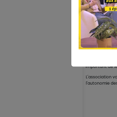
↑ Revenir au so
⏱️ Entre 
Pour que le proj
important de le
L'association 
l'autonomie des