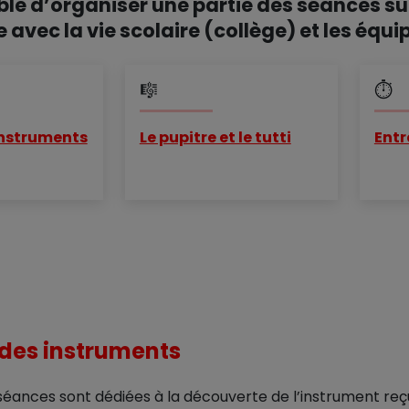
le d’organiser une partie des séances sur
e avec la vie scolaire (collège) et les équ
🎼
⏱️
 instruments
Le pupitre et le tutti
Entr
n des instruments
séances sont dédiées à la découverte de l’instrument reç