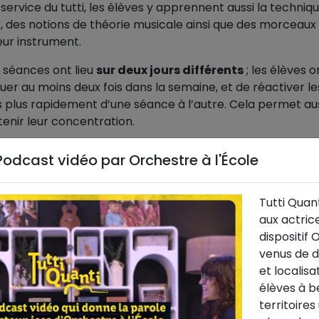
ervice du tutti, les élèves y apprennent aussi la techniqu
, des notions de théorie musicale ainsi que des morceaux
eur instrument.
 séances ont lieu
sur deux jours différents
; les élèves o
ouer au moins deux fois dans la semaine, et de réactiver le
 plus rapidement d’une séance à l’autre. Cela permet aus
enir leur concentration.
t généralement lieu
dans l’établissement scolaire
mai
 Podcast vidéo par Orchestre à l'École
nt se tenir à l’école de musique ou dans un autre lieu
colaire voisin, salle des fêtes, salle de répétition de l’ha
Tutti Quan
aux actric
rrage du projet, le temps d’installation des élèves, de 
dispositif 
 d’accordage n’est pas à négliger. Il est judicieux de mettr
venus de d
afin de développer leur autonomie et la notion de solidari
et localisat
co-construire avec eux le rituel d’installation, d’accordag
élèves à be
territoires