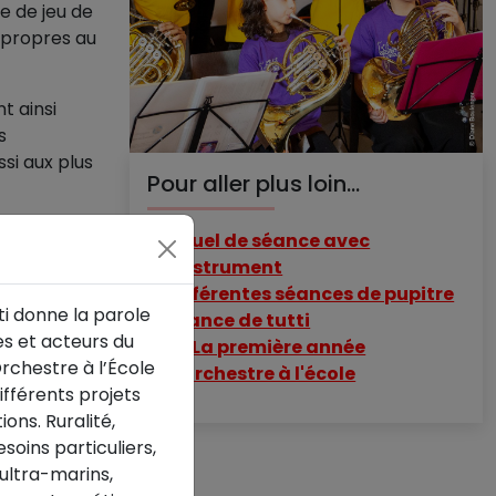
e de jeu de
 propres au
nt ainsi
s
si aux plus
Pour aller plus loin...
s elles
Rituel de séance avec
l'instrument
rmonie,
Différentes séances de pupitre
ti donne la parole
Séance de tutti
es et acteurs du
🎬
La première année
montage de
Orchestre à l’École
d'orchestre à l'école
e les élèves
ifférents projets
té dans le
ions. Ruralité,
e et de
soins particuliers,
 ultra-marins,