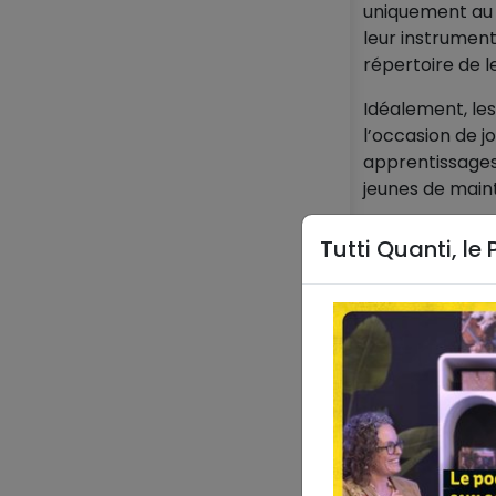
uniquement au s
leur instrument
répertoire de l
Idéalement, les
l’occasion de j
apprentissages
jeunes de maint
Ces séances on
Tutti Quanti, le
peuvent égaleme
(établissement s
EHPAD…).
Surtout au déma
l’instrument et
à contribution 
collectif et de 
chauffe.