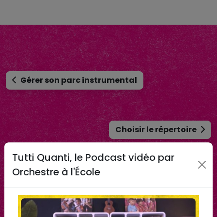
Gérer son parc instrumental
Choisir le répertoire
Tutti Quanti, le Podcast vidéo par
II. Se former
Orchestre à l'École
III. Orchestre au quotidien
Penser le parcours découverte
Organiser les séances